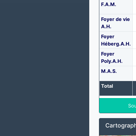
F.A.M.
Foyer de vie
A.H.
Foyer
Héberg.A.H.
Foyer
Poly.A.H.
M.A.S.
Total
Sou
Cartograph