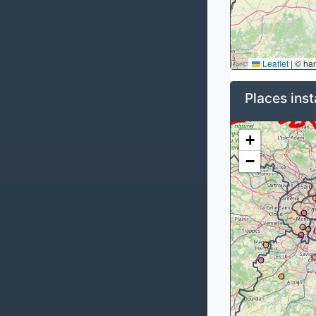
Leaflet
|
© ha
Places inst
+
−