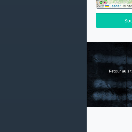
Leaflet
|
© ha
Sou
Retour au sit