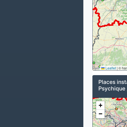
Leaflet
|
© ha
Places inst
Psychique 
+
−