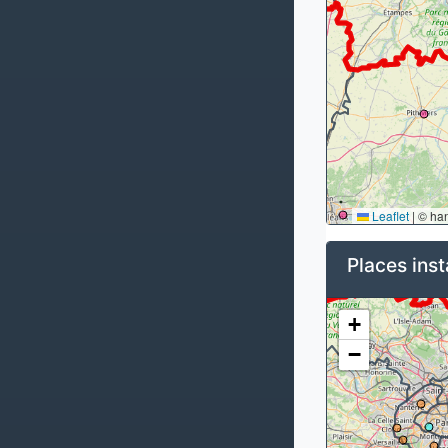
Leaflet
|
© ha
Places inst
+
−