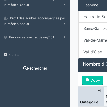
Essonne
le médico-social
Hauts-de-Se
Profil des adultes accompagnés par
le médico-social
Seine-Saint-
Personnes avec autisme/TSA
Val-de-Marn
Val-d'Oise
Etudes
Nombre d'
Rechercher
Copy
Catégorie