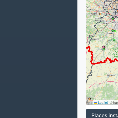
Leaflet
|
© ha
Places inst