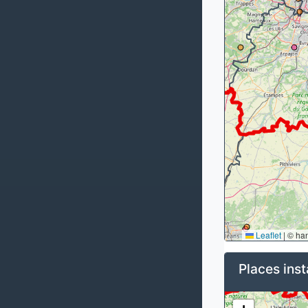
Leaflet
|
© ha
Places inst