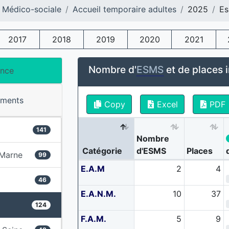
 Médico-sociale
Accueil temporaire adultes
2025
Es
2017
2018
2019
2020
2021
Nombre d'
ESMS
et de places i
ance
ements
Copy
Excel
PDF
141
Nombre
Catégorie
d'ESMS
Places
-Marne
99
E.A.M
2
4
46
E.A.N.M.
10
37
124
F.A.M.
5
9