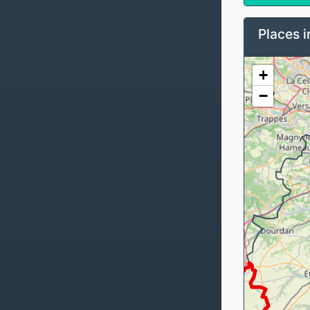
Places i
+
−