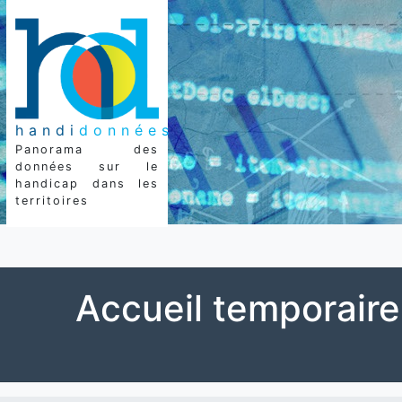
handi
données
Panorama des
données sur le
handicap dans les
territoires
Accueil temporaire