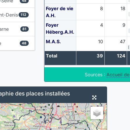
-Seine
48
Foyer de vie
8
18
nt-Denis
112
A.H.
Foyer
4
9
arne
81
Héberg.A.H.
M.A.S.
10
47
e
48
Total
39
124
Sources :
Accueil de
phie des places installées