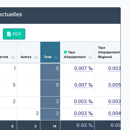
ectuelles
PDF
Taux
Taux
d'équipement
ternat
Autres
Total
d'équipement
Régional
1
5
0.007 ‰
0.003 ‰
5
5
0.007 ‰
0.005 ‰
2
2
0.003 ‰
0.003 ‰
2
2
0.003 ‰
0.004 ‰
0.02 ‰
0.02 ‰
8
2
14