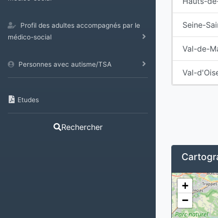
Hauts-de
Seine-Sai
Profil des adultes accompagnés par le
médico-social
Val-de-M
Personnes avec autisme/TSA
Val-d'Ois
Etudes
Rechercher
Cartogra
+
−