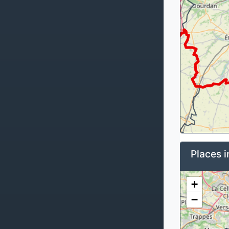
Places i
+
−