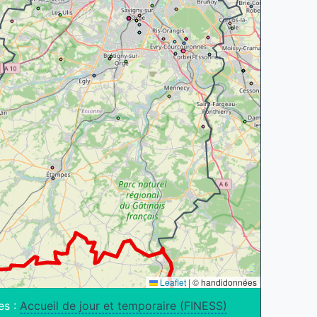
Leaflet
|
© handidonnées
es :
Accueil de jour et temporaire (FINESS)