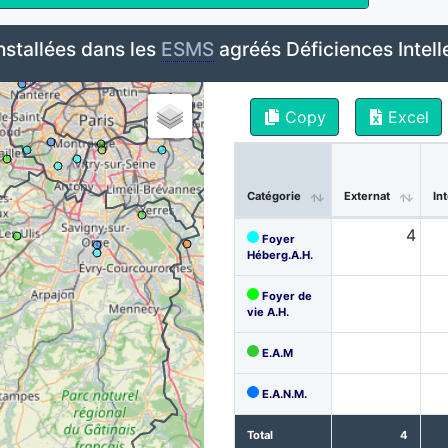
nstallées dans les
ESMS
agréés Déficiences Intell
Copy
Excel
Catégorie
Externat
In
4
Foyer
Héberg.A.H.
Foyer de
vie A.H.
E.A.M
E.A.N.M.
Total
4