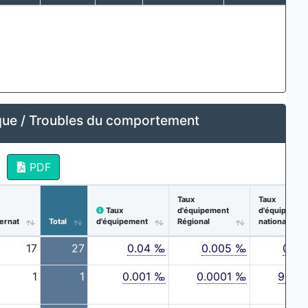
ue / Troubles du comportement
PDF
Taux
Taux
Taux
d'équipement
d'équipemen
ternat
Total
d'équipement
Régional
national
17
27
0.04 ‰
0.005 ‰
0.0
1
1
0.001 ‰
0.0001 ‰
9.0E