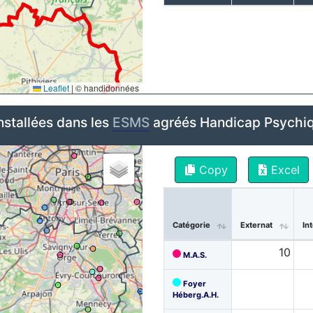
Leaflet
|
© handidonnées
nstallées dans les
ESMS
agréés Handicap Psychiq
Copy
Excel
Catégorie
Externat
In
10
M.A.S.
Foyer
Héberg.A.H.