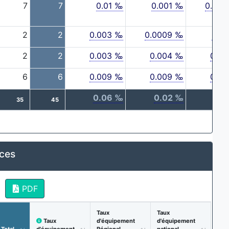
7
7
0.01 ‰
0.001 ‰
0.00
2
2
0.003 ‰
0.0009 ‰
0.0
2
2
0.003 ‰
0.004 ‰
0.0
6
6
0.009 ‰
0.009 ‰
0.0
0.06 ‰
0.02 ‰
0.
35
45
ices
PDF
Taux
Taux
Taux
d'équipement
d'équipement
Total
d'équipement
Régional
national