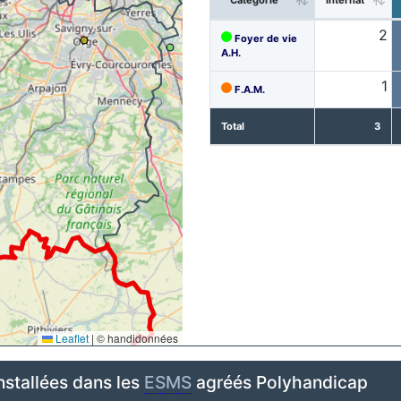
2
Foyer de vie
A.H.
1
F.A.M.
Total
3
Leaflet
|
© handidonnées
nstallées dans les
ESMS
agréés Polyhandicap