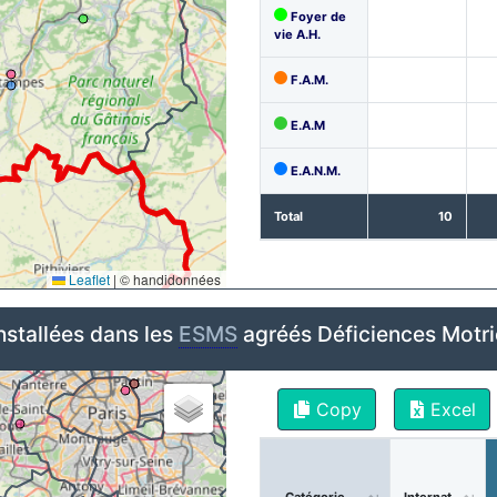
Foyer de
vie A.H.
F.A.M.
E.A.M
E.A.N.M.
Total
10
Leaflet
|
© handidonnées
nstallées dans les
ESMS
agréés Déficiences Motr
Copy
Excel
Catégorie
Internat