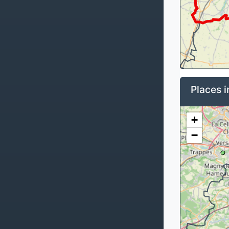
Places i
+
−