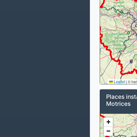
Leaflet
|
© ha
Places inst
Motrices
+
−