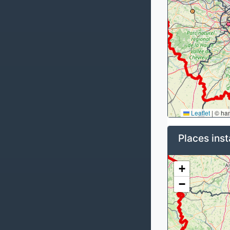
Leaflet
|
© ha
Places inst
+
−