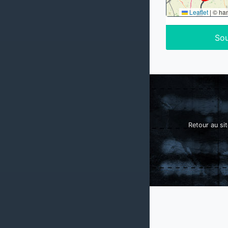
Leaflet
|
© ha
Sou
Retour au sit