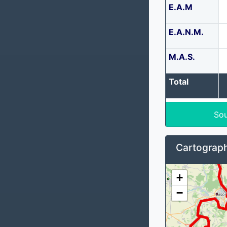
E.A.M
E.A.N.M.
M.A.S.
Total
Sou
Cartograph
+
−