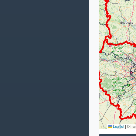
Leaflet
|
© ha