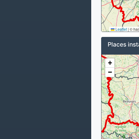
Leaflet
|
© ha
Places inst
+
−