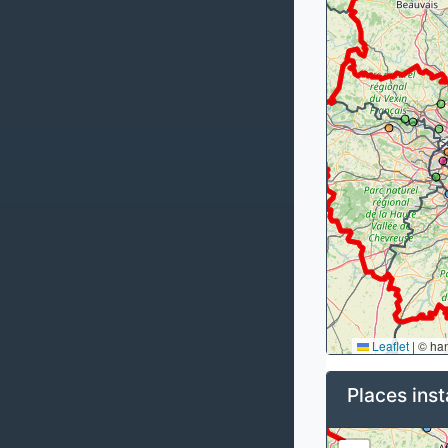
Leaflet
|
© ha
Places inst