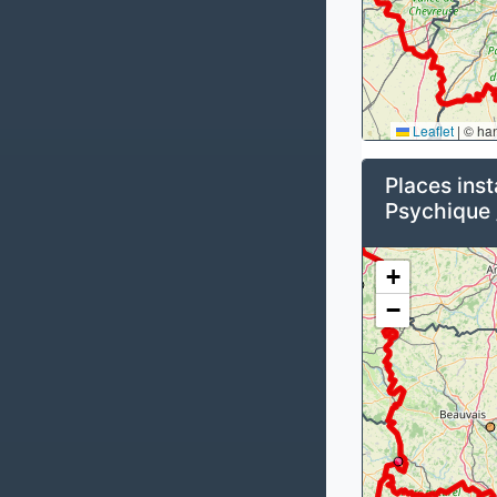
Leaflet
|
© ha
Places inst
Psychique 
+
−