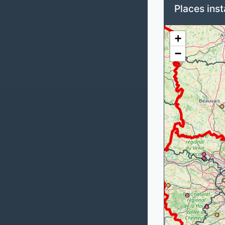
Places inst
+
−