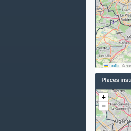
Leaflet
|
© ha
Places inst
+
−