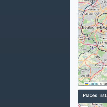
Leaflet
|
© ha
Places inst