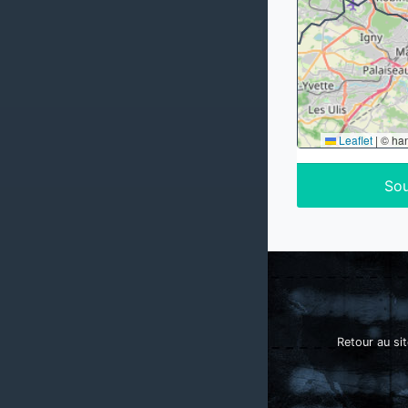
Leaflet
|
© ha
Sou
Retour au sit