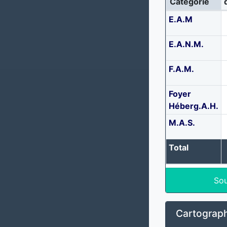
Catégorie
E.A.M
E.A.N.M.
F.A.M.
Foyer
Héberg.A.H.
M.A.S.
Total
Sou
Cartograph