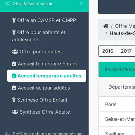
Offre Médico-sociale
Offre en CAMSP et CMPP
Offre Mé
Offre pour enfants et
Hauts-de-
adolescents
2016
2017
Offre pour adultes
Accueil temporaire Enfant
Ile-de-Franc
Accueil temporaire adultes
Départeme
Accueil de jour adultes
Synthese Offre Enfant
Paris
Synthese Offre Adulte
Seine-et-Ma
Yvelines
Profil des enfants accompagnés par