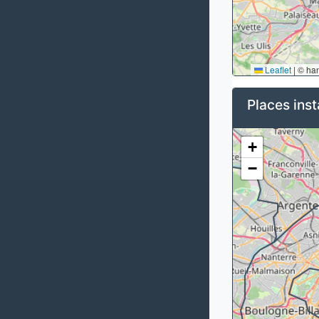
Leaflet
|
© ha
Places inst
+
−