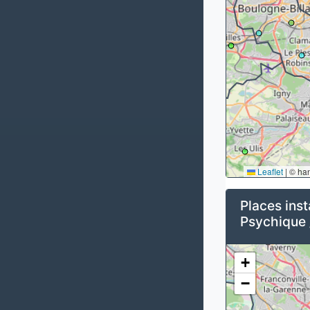
Leaflet
|
© ha
Places inst
Psychique 
+
−