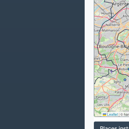
Leaflet
|
© ha
Places inst