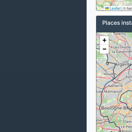
Leaflet
|
© ha
Places inst
+
−