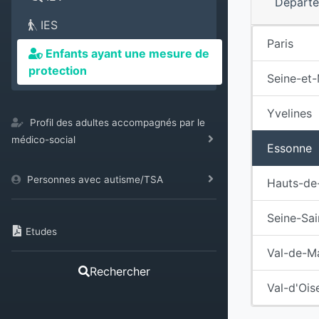
Départ
IES
Paris
Enfants ayant une mesure de
protection
Seine-et
Yvelines
Profil des adultes accompagnés par le
médico-social
Essonne
Personnes avec autisme/TSA
Hauts-de
Seine-Sai
Etudes
Val-de-M
Rechercher
Val-d'Ois