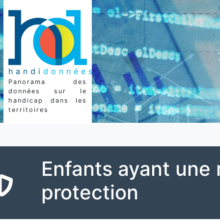
handi
données
Panorama des
données sur le
handicap dans les
territoires
Enfants ayant une
protection