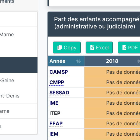
ements
Part des enfants accompagnés
(administrative ou judiciaire)
-Marne
Copy
Excel
PDF
Année
2018
CAMSP
Pas de donné
-Seine
CMPP
Pas de donné
SESSAD
Pas de donné
nt-Denis
IME
Pas de donné
arne
ITEP
Pas de donné
EEAP
Pas de donné
e
IEM
Pas de donné