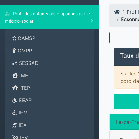
Profi
Profil des enfants accompagnés par le
Essonn
médico-social
CAMSP
CMPP
Taux d
SESSAD
Sur les
IME
bord de
ITEP
EEAP
IEM
Ile-de-Fr
IEA
IEV