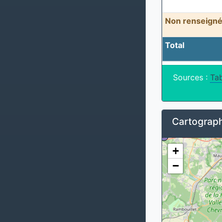
Non renseigné
Total
Sources :
Tab
Cartograph
+
−