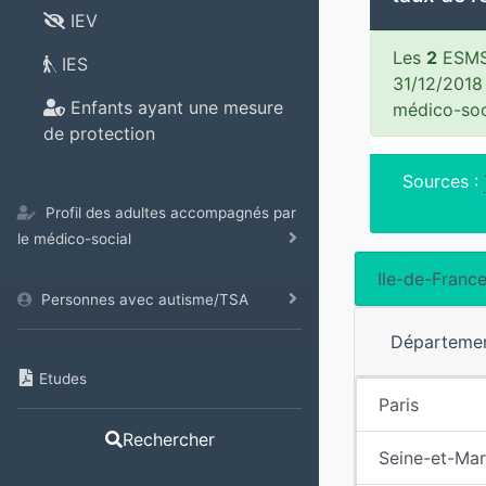
IEV
Les
2
ESMS 
IES
31/12/2018
Enfants ayant une mesure
médico-soc
de protection
Sources :
Profil des adultes accompagnés par
le médico-social
Ile-de-Franc
Personnes avec autisme/TSA
Départeme
Etudes
Paris
Rechercher
Seine-et-Ma