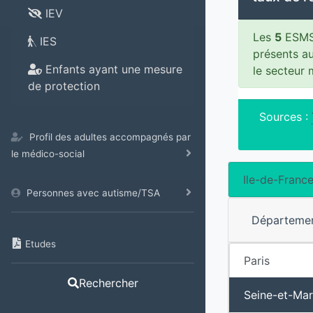
IEV
Les
5
ESMS 
IES
présents a
Enfants ayant une mesure
le secteur
de protection
Sources :
Profil des adultes accompagnés par
le médico-social
Ile-de-Franc
Personnes avec autisme/TSA
Départeme
Etudes
Paris
Rechercher
Seine-et-Ma