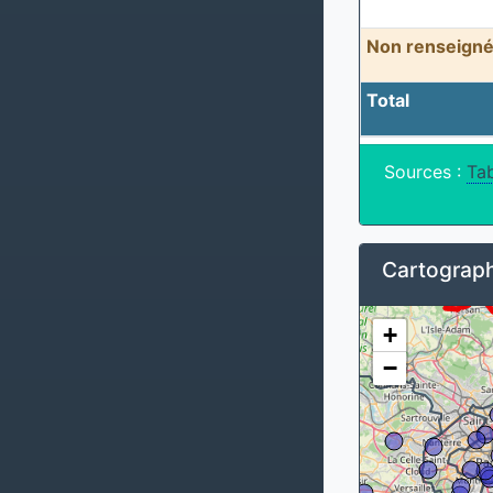
Non renseigné
Total
Sources :
Tab
Cartograph
+
−