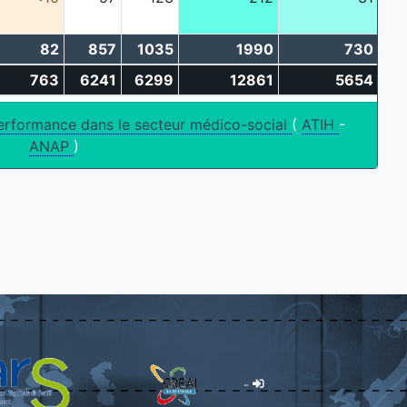
82
857
1035
1990
730
2
763
6241
6299
12861
5654
18
erformance dans le secteur médico-social
(
ATIH
-
ANAP
)
-