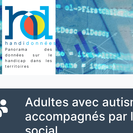
handi
données
Panorama des
données sur le
handicap dans les
territoires
Adultes avec auti
accompagnés par 
social