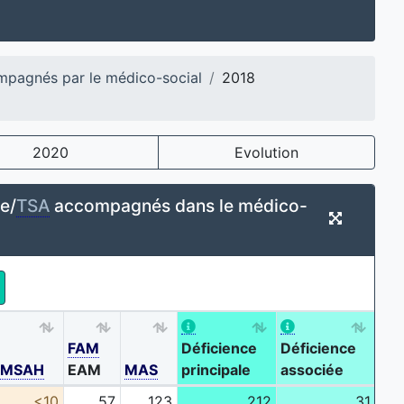
mpagnés par le médico-social
2018
2020
Evolution
e/
TSA
accompagnés dans le médico-
FAM
Déficience
Déficience
AMSAH
EAM
MAS
principale
associée
Tot
<10
57
123
212
31