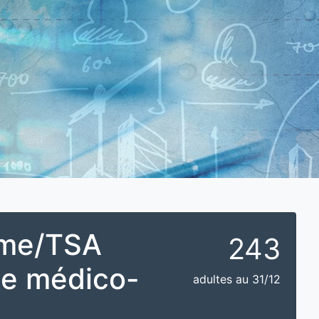
sme/TSA
243
le médico-
adultes au 31/12