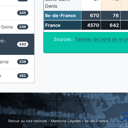
Denis
345
Ile-de-France
670
76
France
4570
642
-Seine
246
Sources :
Tableau de bord de la p
nt-
243
arne
338
e
382
Retour au site national
-
Mentions Légales
-
Ile-de-France