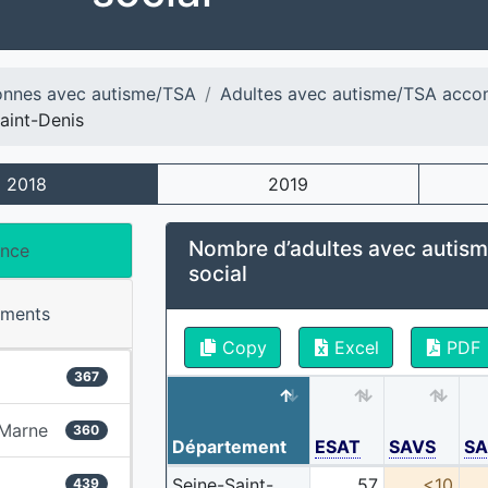
onnes avec autisme/TSA
Adultes avec autisme/TSA acco
aint-Denis
2018
2019
Nombre d’adultes avec autism
ance
social
ements
Copy
Excel
PDF
367
-Marne
360
Département
ESAT
SAVS
S
Seine-Saint-
57
<10
439