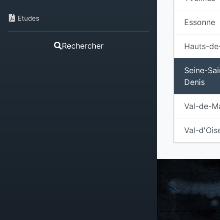
Etudes
Essonne
Rechercher
Hauts-de
Seine-Sai
Denis
Val-de-M
Val-d'Ois