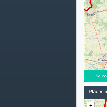
Sourc
Places i
+