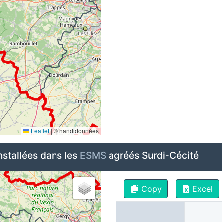
Leaflet
|
© handidonnées
nstallées dans les
ESMS
agréés Surdi-Cécité
Copy
Excel