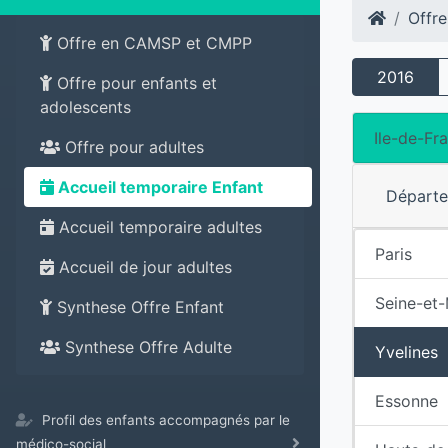
Offre
Offre en CAMSP et CMPP
2016
Offre pour enfants et
adolescents
Ile-de-Fr
Offre pour adultes
Accueil temporaire Enfant
Départ
Accueil temporaire adultes
Paris
Accueil de jour adultes
Seine-et
Synthese Offre Enfant
Synthese Offre Adulte
Yvelines
Essonne
Profil des enfants accompagnés par le
médico-social