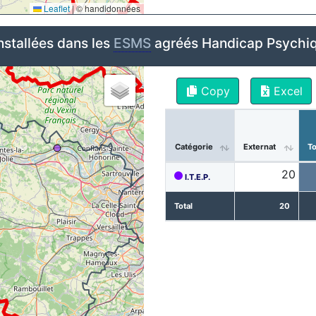
Leaflet
|
© handidonnées
nstallées dans les
ESMS
agréés Handicap Psychiq
Copy
Excel
Catégorie
Externat
To
20
I.T.E.P.
Total
20