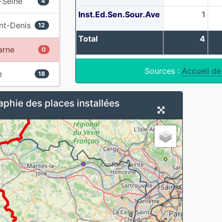
-Seine
4
Inst.Ed.Sen.Sour.Ave
1
nt-Denis
12
Total
4
arne
0
Sources :
Accueil de
e
18
phie des places installées