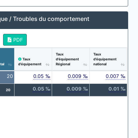
ue / Troubles du comportement
PDF
Taux
Taux
Taux
d'équipement
d'équipement
tal
d'équipement
Régional
national
20
0.05 ‰
0.009 ‰
0.007 ‰
0.05 ‰
0.009 ‰
0.01 ‰
20