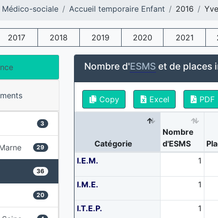
 Médico-sociale
Accueil temporaire Enfant
2016
Yve
2017
2018
2019
2020
2021
Nombre d'
ESMS
et de places i
ance
ements
Copy
Excel
PDF
3
Nombre
Catégorie
d'ESMS
Pl
-Marne
29
I.E.M.
1
36
I.M.E.
1
20
I.T.E.P.
1