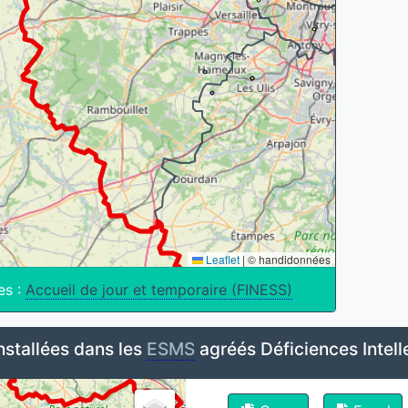
Leaflet
|
© handidonnées
es :
Accueil de jour et temporaire (FINESS)
nstallées dans les
ESMS
agréés Déficiences Intell