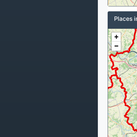
Places i
+
−