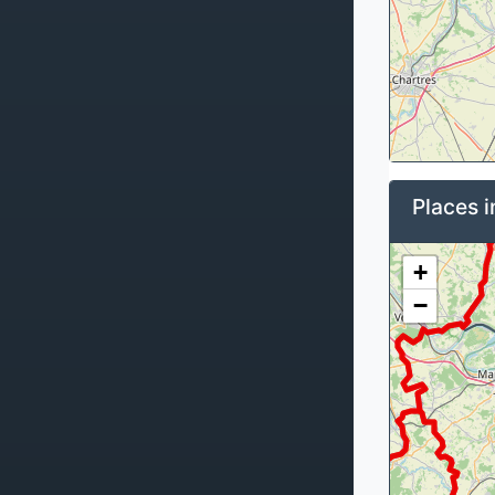
Places i
+
−