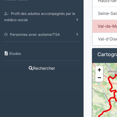
Hauts-de
Seine-Sai
Profil des adultes accompagnés par le
médico-social
Val-de-M
Personnes avec autisme/TSA
Val-d'Ois
Cartogra
Etudes
Rechercher
+
−