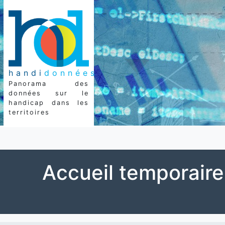
handi
données
Panorama des
données sur le
handicap dans les
territoires
Accueil temporaire