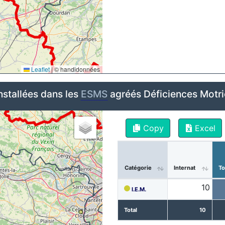
Leaflet
|
© handidonnées
nstallées dans les
ESMS
agréés Déficiences Motr
Copy
Excel
Catégorie
Internat
To
10
I.E.M.
Total
10