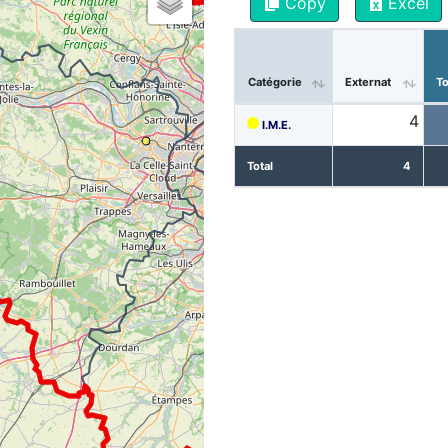
Copy
Excel
Catégorie
Externat
To
4
I.M.E.
Total
4