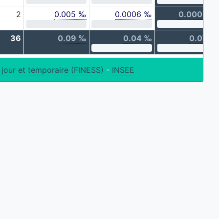
2
0.005 ‰
0.0006 ‰
0.0002 ‰
36
0.09 ‰
0.04 ‰
0.07 ‰
 jour et temporaire (FINESS)
-
INSEE