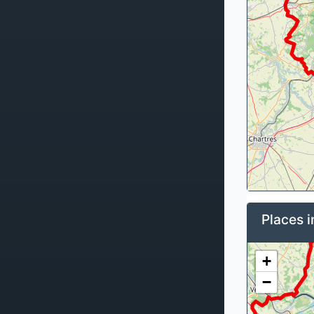
Places i
+
−